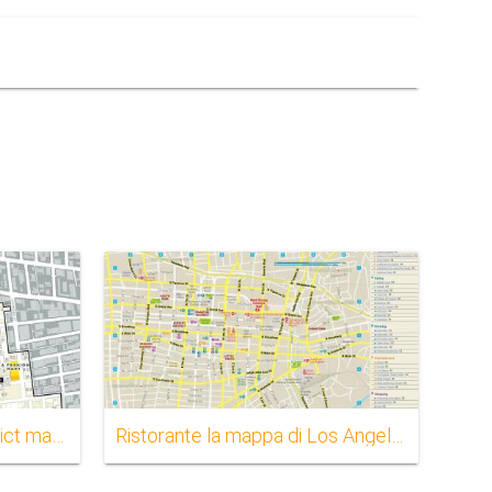
Los Angeles garment district mappa
Ristorante la mappa di Los Angeles